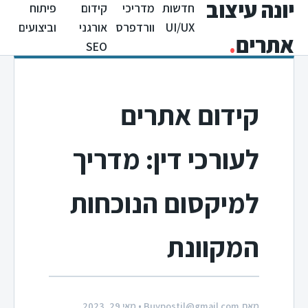
יונה עיצוב
חדשות
מדריכי
קידום
פיתוח
UI/UX
וורדפרס
אורגני
וביצועים
אתרים
.
SEO
קידום אתרים
לעורכי דין: מדריך
למיקסום הנוכחות
המקוונת
מאת
Buypostil@gmail.com
• מאי 29, 2023