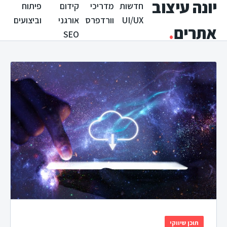
יונה עיצוב
חדשות
מדריכי
קידום
פיתוח
UI/UX
וורדפרס
אורגני
וביצועים
אתרים
.
SEO
תוכן שיווקי